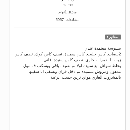
maroc
منذ 10 أعوام
مشاهدات: 5957
المقادير :
بسبوسة معتمدة عندي
2بيضات. كاس حليب. كاس سميدة. نصف كاس كوك. نصف كاس
زيت. 1 خمرات حلوى. نصف كاس سنيدة. فاني
يخلط سوائل مع سنيدة اولا تم نضيف باقي ويسكب ف مول
مدهون ومروش بسميدة تم دخل فران وتسقى انا سقيتها
بالمشروب الغازي هواي تزين حسب الرغبة