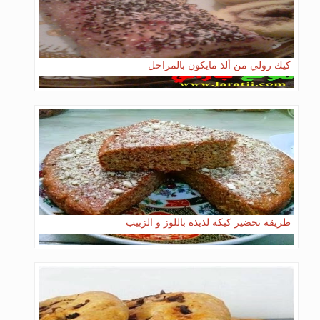
كيك رولي من ألذ مايكون بالمراحل
طريقة تحضير كيكة لذيذة باللوز و الزبيب