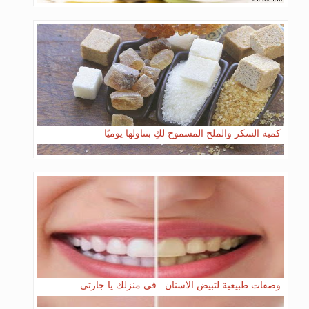
كمية السكر والملح المسموح لكِ بتناولها يوميًا
وصفات طبيعية لتبيض الاسنان...في منزلك يا جارتي