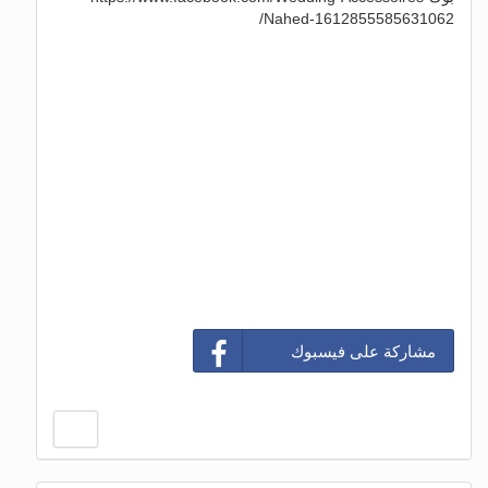
Nahed-1612855585631062/
مشاركة على فيسبوك