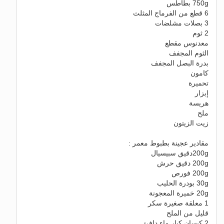
750g بطاطس
6 قطع من الفرماج المثلث
3 بصلات مشلضات
2 ثوم
معدنوس مقطع
الثوم المجفف
بدرة البصل المجفف
كامون
تحميرة
إبزار
هريسة
ملح
زيت الزيتون
مقادير عجينة بطبوط معمر :
200gدقيق سبيسيال
200g دقيق حرش
200g فورص
30g بودرة الحليب
20g خميرة المعجونة
1 معلقة صغيرة سكر
قليل من الملح
2 كيسان كبار ماء دافئ