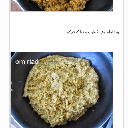
ونخلطو وهيا كطيب وحنا كنحركو