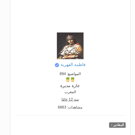
فاطمة الفهرية
المواضيع: 894
جارة مديرة
المغرب
منذ 12 عامًا
مشاهدات: 6863
المقادير :