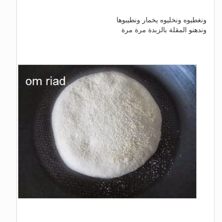
ونغطيوه ونخليوه يخمار ونطيبوها
وندهنو المقلة بالزبدة مرة مرة