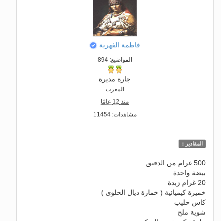
فاطمة الفهرية
المواضيع: 894
جارة مديرة
المغرب
منذ 12 عامًا
مشاهدات: 11454
المقادير :
500 غرام من الدقيق
بيضة واحدة
20 غرام زبدة
خميرة كيميائية ( خمارة ديال الحلوى )
كاس حليب
شوية ملح