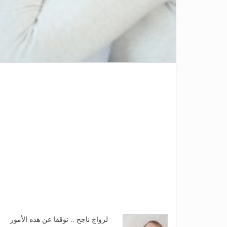
لزواج ناجح .. توقفا عن هذه الأمور