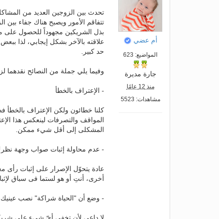
تحدث بين الزوجين العديد من المشاكل ي
تتفاقم الأمور ويصبح هناك جفاء بين ا
بذل الشريكين مجهوداً للحصول على مزيد
أم عضي
علاقته بالآخر بشكل إيجابي، لذا ببعض
حد كبير.
المواضيع: 623
وفيما يلي جملة من النصائح نقدهما لز
جارة مديرة
منذ 12 عامًا
- الإعتراف بالخطأ
مشاهدات: 5523
كلنا خطائون ولكن الإعتراف بالخطأ ف
المواقف والتصرفات لينعكس هذا الإع
المشكلى إلى أقل شيء ممكن.
- عدم محاولة إثبات صواب وجهة نظر
عادة يتحوّل الإصرار على إثبات رأى 
أخرى، أنتِ أو هو لستما فى سباق لإثبا
- وضع أن "الحياة شراكة" نصب عينيك
لا داعي لأن تخفى أيّ شيء على شري