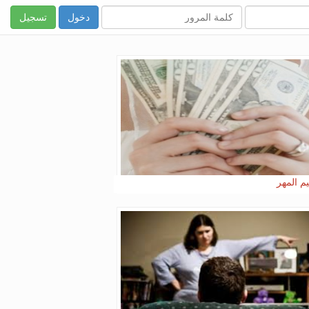
تسجيل
م المهر