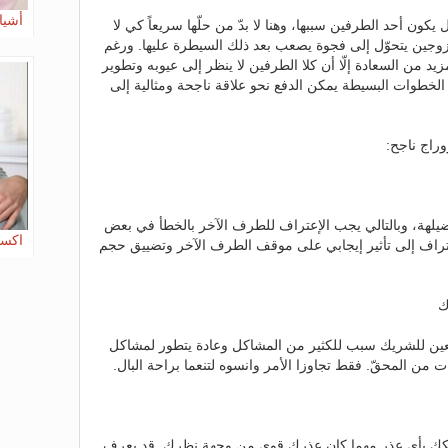
أشياء
كون أحد الطرفين سببها، وهنا لا بدّ من حلّها سريعاً كي لا
لزوجين يتحوّل إلى فجوة يصعب بعد ذلك السيطرة عليها. ورغم
 من السعادة إلّا أن كلا الطرفين لا ينظر إلى عيوبه وتطوير
 الخطوات البسيطة يمكن الدفع نحو علاقة ناجحة ومثالية إلى
وراج ناجح:
ضيلهة، وبالتالي يجب الإعتراف للطرف الآخر بالخطأ في بعض
اكسب
تراف إلى تأثير إيجابي على موقف الطرف الآخر وتضييق حجم
ك
معين للشريك سبب للكثير من المشاكل وعادة يتطور لمشاكل
ت من المحقّ. فقط تجاوزا الأمر وانسوه لتنعما براحة البال.
كك بأي عذر مهما كان عذرك قوي من وجهة نظرك. قد يعرف