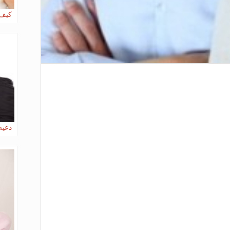
كيف 
دعيه