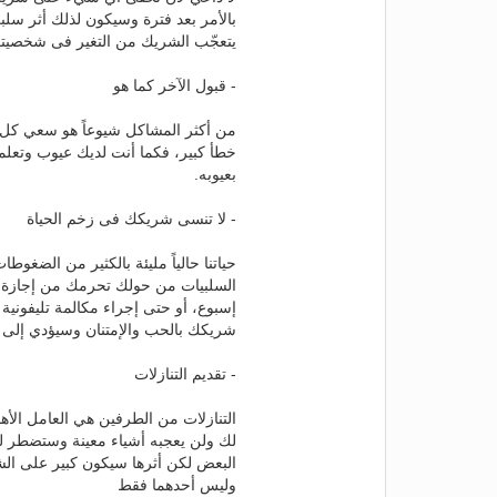
بالأمر بعد فترة وسيكون لذلك أثر سل
يتعجّب الشريك من التغير فى شخصيتك وي
- قبول الآخر كما هو
من أكثر المشاكل شيوعاً هو سعي كل ط
خطأ كبير، فكما أنت لديك عيوب وتعلمه
بعيوبه.
- لا تنسى شريكك فى زخم الحياة
حياتنا حالياً مليئة بالكثير من الضغوط
السلبيات من حولك تحرمك من إجازة ب
إسبوع، أو حتى إجراء مكالمة تليفون
شريكك بالحب والإمتنان وسيؤدي إلى تق
- تقديم التنازلات
التنازلات من الطرفين هي العامل الأ
لك ولن يعجبه أشياء معينة وستضطر للت
البعض لكن أثرها سيكون كبير على الشري
وليس أحدهما فقط