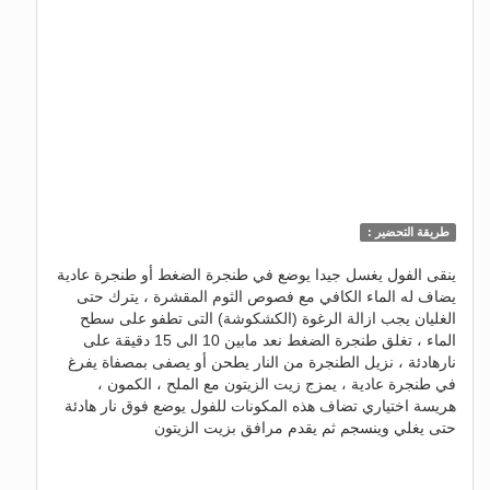
طريقة التحضير :
ينقى الفول يغسل جيدا يوضع في طنجرة الضغط أو طنجرة عادية
يضاف له الماء الكافي مع فصوص الثوم المقشرة ، يترك حتى
الغليان يجب ازالة الرغوة (الكشكوشة) التى تطفو على سطح
الماء ، تغلق طنجرة الضغط نعد مابين 10 الى 15 دقيقة على
نارهادئة ، نزيل الطنجرة من النار يطحن أو يصفى بمصفاة يفرغ
في طنجرة عادية ، يمزج زيت الزيتون مع الملح ، الكمون ،
هريسة اختياري تضاف هذه المكونات للفول يوضع فوق نار هادئة
حتى يغلي وينسجم ثم يقدم مرافق بزيت الزيتون