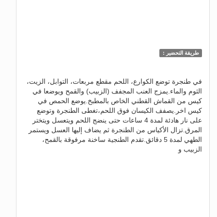
طريقة التحضير :
في طنجرة توضع الكوارع، اللحم مقطع مربعات، التوابل، الزيت،
الثوم والماء.يمزج العنب المجفف (الزبيب) والقمح ويوضعا في
كيس من القماش القطني الخاص بالمطبخ.يوضع الحمص في
كيس اخر.يصفف الكيسان فوق اللحم،تغطى الطنجرة وتوضع
على نار هادئة لمدة 4 ساعات حتى ينضج اللحم ويتعسل ويتختر
المرق.تزال الأكياس من الطنجرة ثم يضاف إليها العسل ويستمر
الطهي لمدة 5 دقائق.تقدم الطنجية ساخنة مرفوقة بالقمح،
الزبيب و