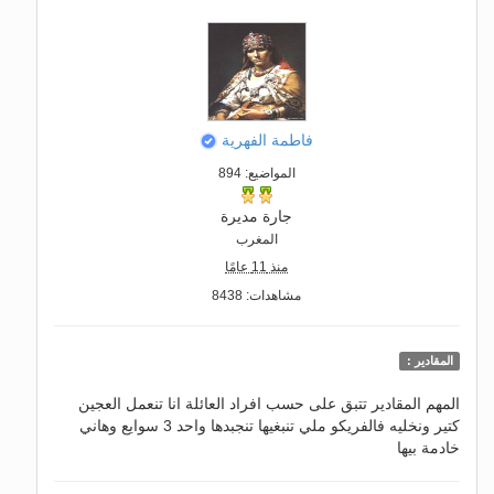
فاطمة الفهرية
المواضيع: 894
جارة مديرة
المغرب
منذ 11 عامًا
مشاهدات: 8438
المقادير :
المهم المقادير تتبق على حسب افراد العائلة انا تنعمل العجين
كتير ونخليه فالفريكو ملي تنبغيها تنجبدها واحد 3 سوايع وهاني
خادمة بيها