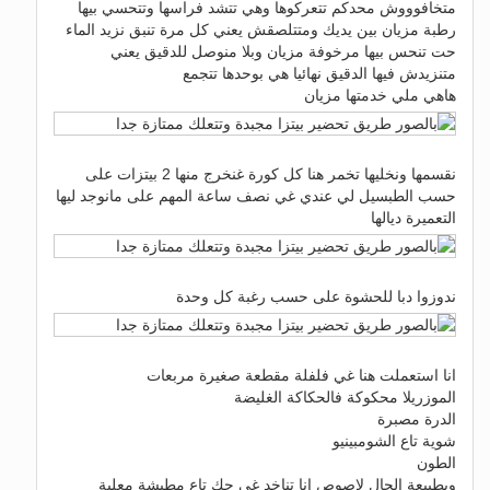
متخافوووش محدكم تتعركوها وهي تتشد فراسها وتتحسي بيها
رطبة مزيان بين يديك ومتتلصقش يعني كل مرة تنبق نزيد الماء
حت تنحس بيها مرخوفة مزيان وبلا منوصل للدقيق يعني
متنزيدش فيها الدقيق نهائيا هي بوحدها تتجمع
هاهي ملي خدمتها مزيان
نقسمها ونخليها تخمر هنا كل كورة غنخرج منها 2 بيتزات على
حسب الطبسيل لي عندي غي نصف ساعة المهم على مانوجد ليها
التعميرة ديالها
ندوزوا دبا للحشوة على حسب رغبة كل وحدة
انا استعملت هنا غي فلفلة مقطعة صغيرة مربعات
الموزريلا محكوكة فالحكاكة الغليضة
الدرة مصبرة
شوية تاع الشومبينيو
الطون
وبطبيعة الحال لاصوص انا تناخد غي حك تاع مطيشة معلبة