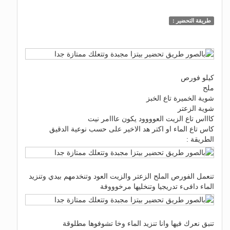
طريقة التحضير :
كيلو فورص
ملح
شوية الخميرة تاع الخبز
شوية الزعتر
كاااس تاع الزيت العوووود يكون عااامر نيت
كاس تاع الماء او اكتر هد الاخير على حسب نوعية الدقيق
الطريقة :
تنعمل الفورص الملح الزعتر والزيت العود وتنخدمهم بيدي وتنزيد
الماء دافىء تدريجيا وتنخليها مرخوووفة
تنبق نعرك فيها وانا تنزيد الماء وخا تشوفوها مطلوقة