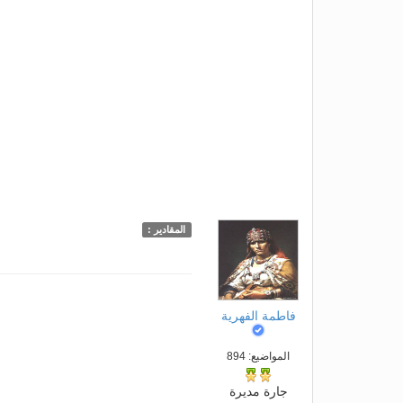
المقادير :
فاطمة الفهرية
المواضيع: 894
جارة مديرة