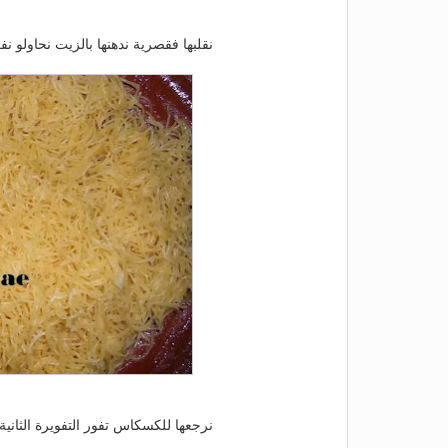
نقلبها فقصرية ندهنها بالزيت نحاولو نفك
نرجعها للكسكاس تفور التفويرة الثانية