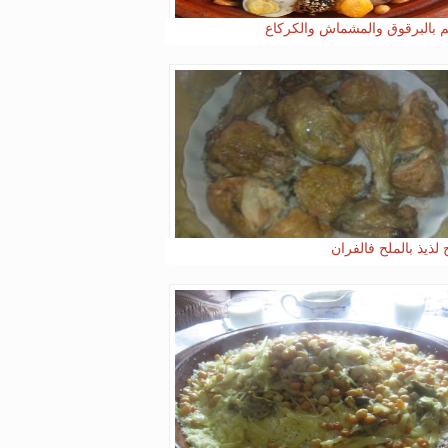
م بالبرقوق والمشماش والكركاع
 لذيذ بالملح فالفران