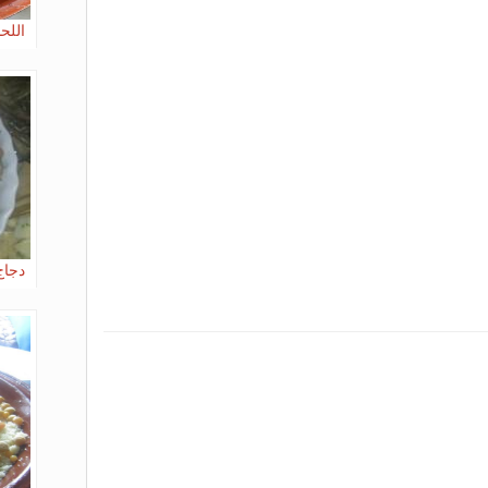
اللح
دجاج