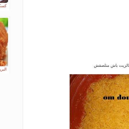
كسكس
 بالزيت باش متلصقش
البر