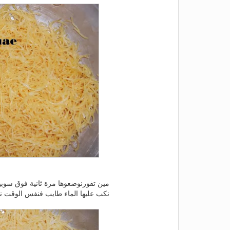
مين تفورنوضعوها مرة ثانية فوق سوبي
نكب عليها الماء طايب فنفس الوقت نكب