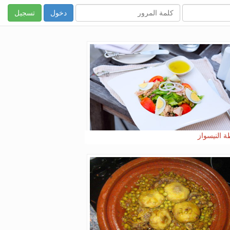
تسجيل
 النيسواز