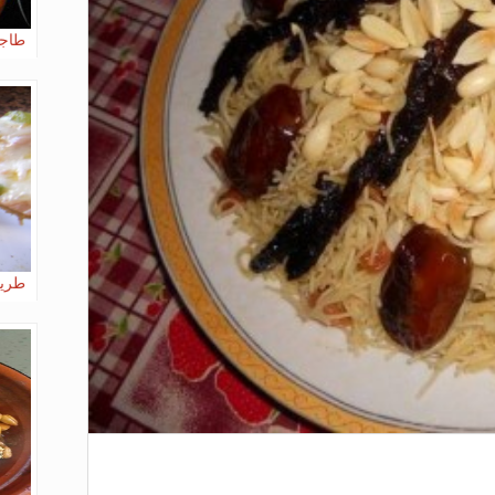
طاجي
طريق