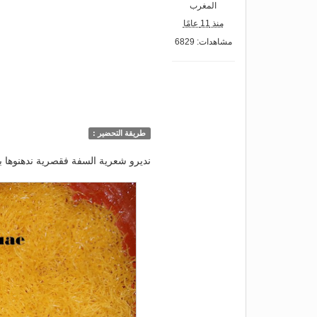
المغرب
منذ 11 عامًا
مشاهدات: 6829
طريقة التحضير :
نديرو شعرية السفة فقصرية ندهنوها