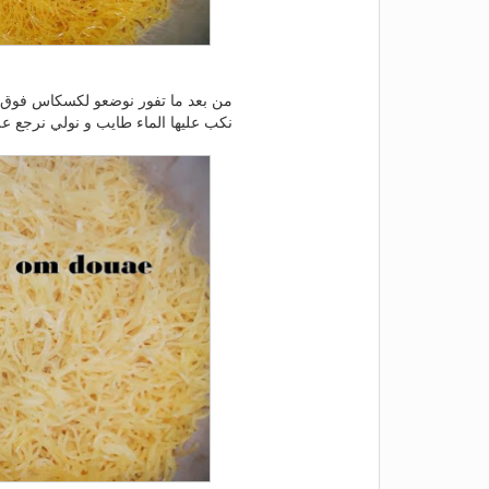
من بعد ما تفور نوضعو لكسكاس فوق
نكب عليها الماء طايب و نولي نرجع عل