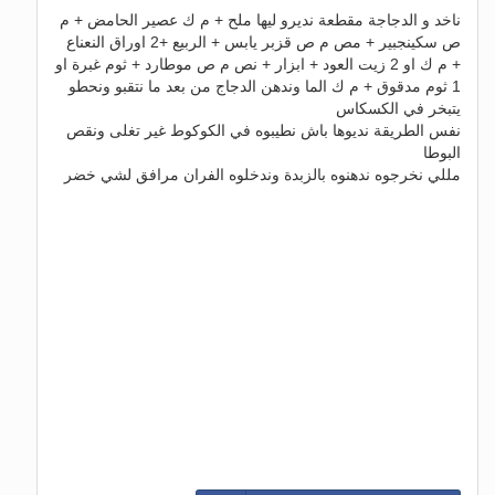
ناخد و الدجاجة مقطعة نديرو ليها ملح + م ك عصير الحامض + م
ص سكينجبير + مص م ص قزبر يابس + الربيع +2 اوراق النعناع
+ م ك او 2 زيت العود + ابزار + نص م ص موطارد + ثوم غبرة او
1 ثوم مدقوق + م ك الما وندهن الدجاج من بعد ما نتقبو ونحطو
يتبخر في الكسكاس
نفس الطريقة نديوها باش نطيبوه في الكوكوط غير تغلى ونقص
البوطا
مللي نخرجوه ندهنوه بالزبدة وندخلوه الفران مرافق لشي خضر