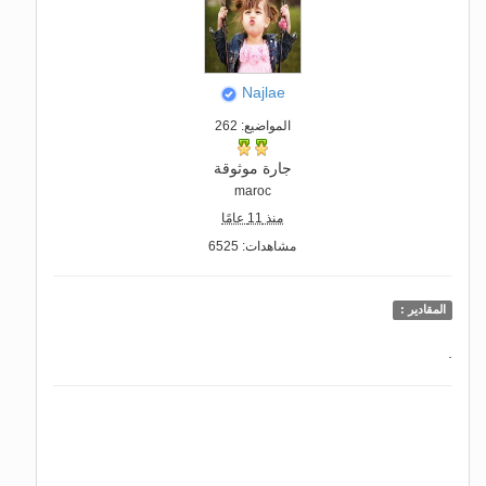
Najlae
المواضيع: 262
جارة موثوقة
maroc
منذ 11 عامًا
مشاهدات: 6525
المقادير :
.