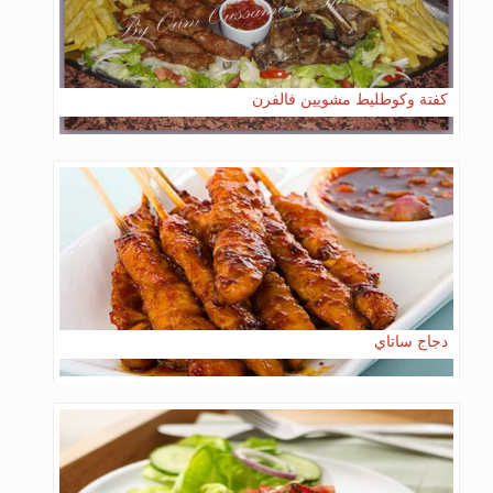
كفتة وكوطليط مشويين فالفرن
دجاج ساتاي