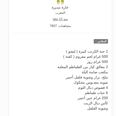
جارة مديرة
المغرب
منذ 12 عامًا
مشاهدات: 7607
المقادير :
1 حبة الكرنب كبيرة ( ليشو )
500 غرام لحم مفروم ( كفتة )
500 غرام روز
2 معالق كبار من الطماطم المعلبة
مكعب ضامة البنّة
ملح، بزار وشوية فلفل أحمر
شوية معدنوس محكوك
4 فصوص ديال الثوم
6 حبات طماطم
200 غرام جبن أحمر
كأس ديال الزيت
وشوية الفلفل