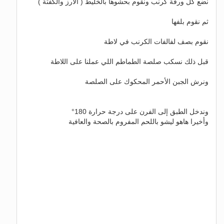
نضع كل ورقة كرنب ونقوم بحشوها بالخليط ( الأرز والكفتة )
ثم نقوم بلفها
نقوم بصف لفالفات الكرنب في لاطة
قبل ذلك نسكب صلصة الطماطم اللي عملنا على اللاطة
ونرش الجبن الأحمر المحكوك على الصلصة
وندخل الطبق إلى الفرن على درجة حرارة 180°
وأخيرا هاهو ليشو باللحم المفروم بالصحة والعافية