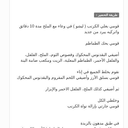
طريقة التحضير :
قومي بغلي الكرنب ( ليشو ) في وعاء مع الملح مدة 10 دقائق
واتركيه يبرد من جديد
قومي بحك الطماطم
أضيفي البقدنوس المحكوك وفصوص الثوم، الملح، الفلفل،
والفلفل الأحمر، الطماطم المعلبة، الزيت ومكعب ضامة البنة
نقوم بخلط الجميع في إناء
قومي بسلق الأرز وأضيفي اللحم المفروم والبقدنوس المحكوك
ثم أضيفي كذلك الملح، الفلفل الاحمر والإبزار
وخلطي الكل
قومي جارتي بإزالة نواة الكرنب
في طبق مدهون بالزبدة