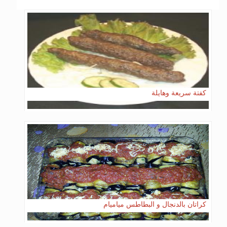
كفتة سريعة وهايلة
كراتان بالدنجال و البطاطس مياميام