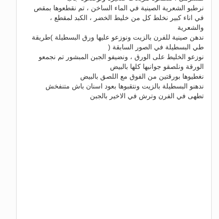
نرطبو الشعرية الصينية في الماء الساخن ، تم نقطعوها بمقص
في اناء كبير نخلط كل من خليط الخضر ، الكبد لمقطع ،
والشعرية
ندهن صينية للفرن بالزيت ونوزعو عليها ورق البسطيلة )طريقة
طي البسطيلة في الصور السابقة (
نوزعو الخليط على الورق ، ونضيفو الجبن المبشور تم نجمعو
الورقة ونلصقو جوانبها كلها بالبيض
نغطيوها بورقتين من الفوق مع اللصق بالبيض
ندهنو البسطيلة بالزيت ونتقبوها بعود اسنان باش متنفخش
تطهى في الفرن وترش في الاخير بالجبن