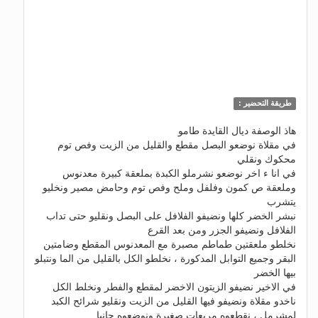
طريقة التحضير :
هاذ الوصفة ديال القايدة طامو
في مقلاة نوضعو البصل مقطع والقليل من الزيت وفص توم
محكوك ونقلي
في انا ء اخر نوضعو نشرملو الكبدة بملعقة كبيرة معدنوس
وملعقة ص كمون وفلفل وملح وفص توم وحامض مصير ونخليو
يتشرب
نبشر الخضر كلها ونضيفو الفلافل على البصل ونقليو حتى تداب
الفلافل ونضيفو الجزر ومن بعد القرع
نخلطو ملعقتين طماطم مصبرة مع المعدنوس المقطع وضامتين
البقر وجميع التوابل المدكورة ، نخلطو الكل بالقليل من الما ونتبلو
بيها الخضر
في الاخير نضيفو الزيتون الاخضر لمقطع والفطر ونخلط الكل
ناخدو مقلاة ونضيفو فيها القليل من الزيت ونقليو شرائح الكبد
لمشرمل ، نقطعوه مربعات صغيرة ونوضعوه جانبا