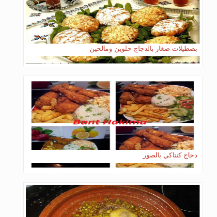
بصطيلات صغار بالدجاج حلوين ومالحين
دجاج كنتاكي بالصور