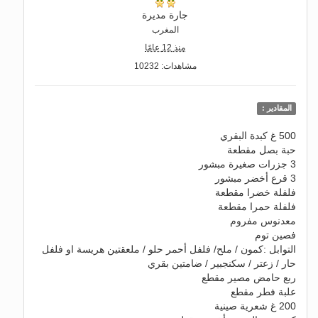
جارة مديرة
المغرب
منذ 12 عامًا
مشاهدات: 10232
المقادير :
500 غ كبدة البقري
حبة بصل مقطعة
3 جزرات صغيرة مبشور
3 قرع أخضر مبشور
فلفلة خضرا مقطعة
فلفلة حمرا مقطعة
معدنوس مفروم
فصين توم
التوابل :كمون / ملح/ فلفل أحمر حلو / ملعقتين هريسة او فلفل
حار / زعتر / سكنجبير / ضامتين بقري
ربع حامض مصير مقطع
علبة فطر مقطع
200 غ شعرية صينية