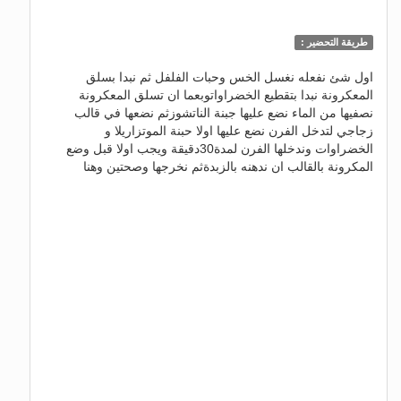
طريقة التحضير :
اول شئ نفعله نغسل الخس وحبات الفلفل ثم نبدا بسلق
المعكرونة نبدا بتقطيع الخضراواتوبعما ان تسلق المعكرونة
نصفيها من الماء نضع عليها جبنة الناتشوزثم نضعها في قالب
زجاجي لتدخل الفرن نضع عليها اولا حبنة الموتزاريلا و
الخضراوات وندخلها الفرن لمدة30دقيقة ويجب اولا قبل وضع
المكرونة بالقالب ان ندهنه بالزبدةثم نخرجها وصحتين وهنا