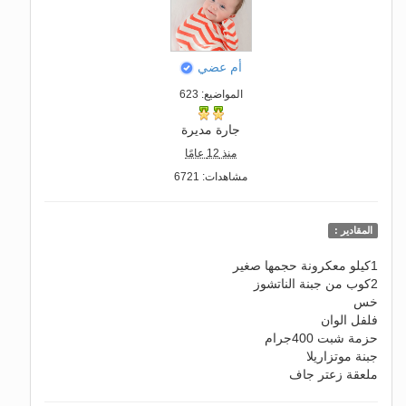
أم عضي
المواضيع: 623
جارة مديرة
منذ 12 عامًا
مشاهدات: 6721
المقادير :
1كيلو معكرونة حجمها صغير
2كوب من جبنة الناتشوز
خس
فلفل الوان
حزمة شبت 400جرام
جبنة موتزاريلا
ملعقة زعتر جاف