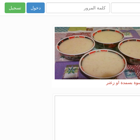
تسجيل
وة بسمدة او زعتر