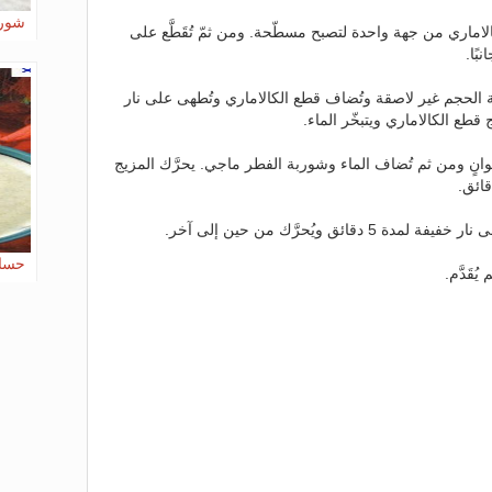
شورب
لكالاماري من جهة واحدة لتصبح مسطّحة. ومن ثمّ تُقَطَّع على
ًا.
 الحجم غير لاصقة وتُضاف قطع الكالاماري وتُطهى على نار
ة ثوانٍ ومن ثم تُضاف الماء وشوربة الفطر ماجي. يحرَّك المزيج
قائق ويُحرَّك من حين إلى آخر.
حساء
ُقَدَّم.