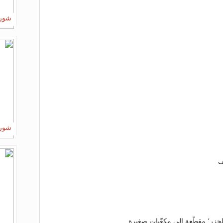
شورب
شورب
ف