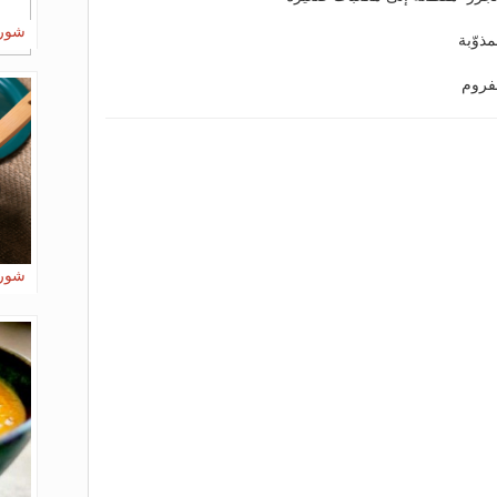
شورب
شورب