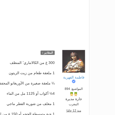
المقادير :
300 غ من الكالاماري٬ المنظف
1 ملعقة طعام من زيت الزيتون
فاطمة الفهرية
¼ ملعقة صغيرة من الأوريغانو المجف
المواضيع: 894
4½ أكواب أو 1125 مل من الماء
جارة مديرة
1 مغلف من شوربة الفطر ماجي
المغرب
منذ 12 عامًا
1 حبة متوسطة الحجم أو 150 غ من الجزر٬ مقطّعة إلى مكعّبات صغيرة