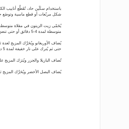
باستخدام سكّين حاد، تُقَطَّع أنابيب ا
شكل مربّعات أو قطع ماسية وتوضَع جانب
يُحَمّى زيت الزيتون في مقلاة متوسطة
متوسطة لمدة 4-5 دقائق أو حتى تنضج قطع الكالاماري ويتبخّر الماء.
يُضاف الأوريغانو ويُحَرَّك المزيج لعد
حتى ثم يُترك على نار خفيفة لمدة 5 دقائق.
تُضاف البازيلا والجزر ويُترَك المزيج على نار خفيفة لمدة 5 د
يُضاف البصل الأخضر ويُحَرَّك المزيج ثم ي