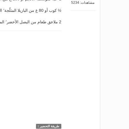
مشاهدات: 5234
½ كوب أو 80 غ من البازيلا المثلّجة٬ المذوّبة
2 ملاعق طعام من البصل الأخضر٬ المفروم
طريقة التحضير :