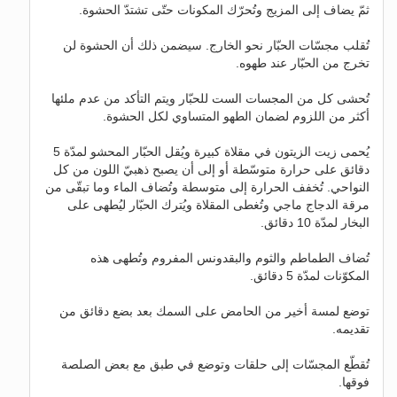
ثمّ يضاف إلى المزيج وتُحرّك المكونات حتّى تشتدّ الحشوة.
تُقلب مجسّات الحبّار نحو الخارج. سيضمن ذلك أن الحشوة لن
تخرج من الحبّار عند طهوه.
تُحشى كل من المجسات الست للحبّار ويتم التأكد من عدم ملئها
أكثر من اللزوم لضمان الطهو المتساوي لكل الحشوة.
يُحمى زيت الزيتون في مقلاة كبيرة ويُقل الحبّار المحشو لمدّة 5
دقائق على حرارة متوسّطة أو إلى أن يصبح ذهبيّ اللون من كل
النواحي. تُخفف الحرارة إلى متوسطة وتُضاف الماء وما تبقّى من
مرقة الدجاج ماجي وتُغطى المقلاة ويُترك الحبّار ليُطهى على
البخار لمدّة 10 دقائق.
تُضاف الطماطم والثوم والبقدونس المفروم وتُطهى هذه
المكوّنات لمدّة 5 دقائق.
توضع لمسة أخير من الحامض على السمك بعد بضع دقائق من
تقديمه.
تُقطّع المجسّات إلى حلقات وتوضع في طبق مع بعض الصلصة
فوقها.