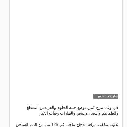
طريقة التحضير :
في وعاء مزج كبير، توضع جبنة الحلوم والقريدس المقطّع
والطماطم والبصل والبيض والبهارات وفتات الخبز.
يُذوّب مكعّب مرقة الدجاج ماجي في 125 مل من الماء الساخن