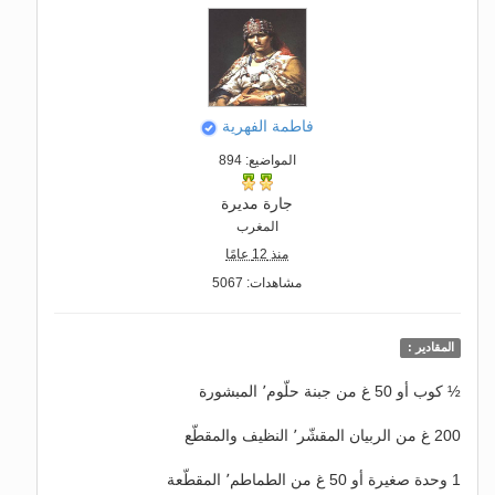
فاطمة الفهرية
المواضيع: 894
جارة مديرة
المغرب
منذ 12 عامًا
مشاهدات: 5067
المقادير :
½ كوب أو 50 غ من جبنة حلّوم٬ المبشورة
200 غ من الربيان المقشّر٬ النظيف والمقطّع
1 وحدة صغيرة أو 50 غ من الطماطم٬ المقطّعة