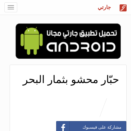
جارتي
Toggle
gation
حبّار محشو بثمار البحر
مشاركة على فيسبوك