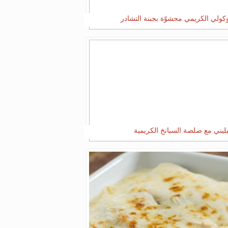
وكولي الكريمي محشوّة بجبنة التشادر
يليني مع صلصة السبانخ الكريمية