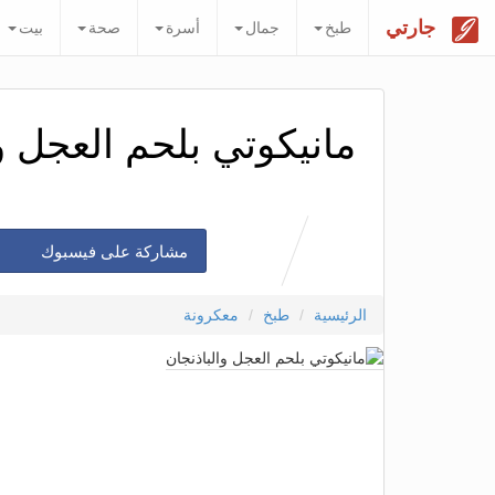
جارتي
طبخ
جمال
أسرة
صحة
بيت
مانيكوتي بلحم العجل و
مشاركة على فيسبوك
الرئيسية
طبخ
معكرونة