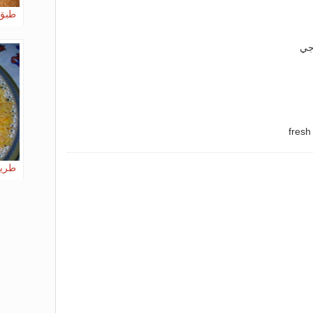
طبق 
طريق