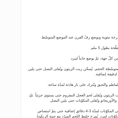
 بطول 5 ملم.
كلّ جهة، ثمّ يوضع جانباً ليبرد.
سّطة الحجم، يُسخّن زيت الزيتون ويُقلى البصل حتى يلين.
لدقيقة إضافية.
اطم والحبق وتُترك على نار هادئة لمدّة ساعة.
الزيتون ويُقلى لحم العجل المفروم حتى يستوي جزئياً. ثمّ،
والأوريجانو وتُقلى المكوّنات حتى يلين البصل.
يُضاف الماء ومرقة الدجاج ماجي وتُقلى المكوّنات لمدّة 3-4 دقائق إضافية حتى يتمّ امتصاص
كوّنات لتبرد. يُمزج خليط اللحم المبرّد مع جبنة الريكوتا.