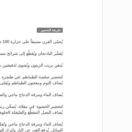
طريقة التحضير :
يُحمّى الفرن مسبقاً على حرارة 180 درجة مئوية ويوضع رفّ الفرن عند الموضع المتوسّط.
يُقشّر الباذنجان ويُقطّع إلى شرائح مسطّحة
يُدهن بزيت الزيتون ويُشوى لدقيقتين من 
لتحضير صلصة الطماطم: في طنجرة متو
يُضاف الثوم ومعجون الطماطم ويُقلى 
يُضاف الماء ومرقة الدجاج ماجي والطم
لتحضير الحشوة: في مقلاة، يُسخّن زيت 
يُضاف البصل المقطّع والفليفلة الحلوة 
السائل. يُرفع القدر عن النار وتُترك الم