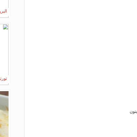
البر
تورت