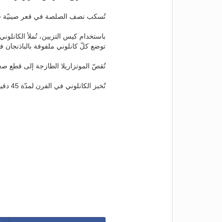
تُسكب نصف الصلصة في قعر صينيّة ف
باستخدام كيس التزيين، تُملأ الكانلون
توضع كلّ كانلوني ملفوفة بالباذنجان ف
تُقصّ الموتزاريلا الطازجة إلى قطع 
تُخبز الكانلوني في الفرن لمدّة 45 دقيقة أو حتى تسيل الجبنة قليلاً قبل أن تصبح ذهبية اللون.