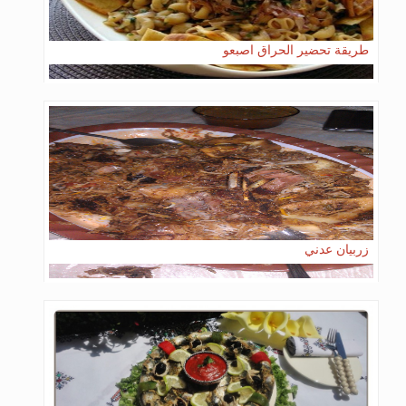
طريقة تحضير الحراق اصبعو
زربيان عدني