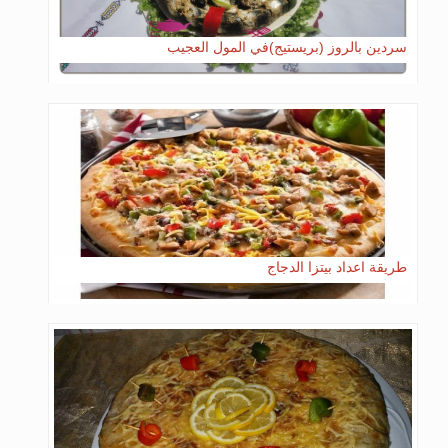
سردين بالروز (بريستيج)في المول العجيب
طريقة اعداد بيتزا الدجاج